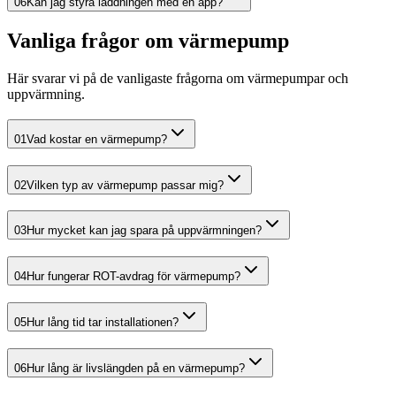
06
Kan jag styra laddningen med en app?
Vanliga frågor om värmepump
Här svarar vi på de vanligaste frågorna om värmepumpar och
uppvärmning.
01
Vad kostar en värmepump?
02
Vilken typ av värmepump passar mig?
03
Hur mycket kan jag spara på uppvärmningen?
04
Hur fungerar ROT-avdrag för värmepump?
05
Hur lång tid tar installationen?
06
Hur lång är livslängden på en värmepump?