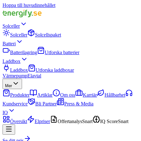
Hoppa till huvudinnehållet
Solceller
Solceller
Solcellspaket
Batteri
Batterilagring
Utforska batterier
Laddbox
Laddbox
Utforska laddboxar
Värmepump
Elavtal
Mer
Produkter
Artiklar
Om oss
Karriär
Hållbarhet
Kundservice
Bli Partner
Press & Media
IQ
Översikt
Elpriser
Offertanalys
Snart
IQ Score
Snart
Se ditt pris