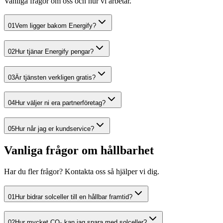
Vanliga frågor om oss och hur vi arbetar.
01
Vem ligger bakom Energify?
02
Hur tjänar Energify pengar?
03
Är tjänsten verkligen gratis?
04
Hur väljer ni era partnerföretag?
05
Hur når jag er kundservice?
Vanliga frågor om hållbarhet
Har du fler frågor? Kontakta oss så hjälper vi dig.
01
Hur bidrar solceller till en hållbar framtid?
02
Hur mycket CO₂ kan jag spara med solceller?