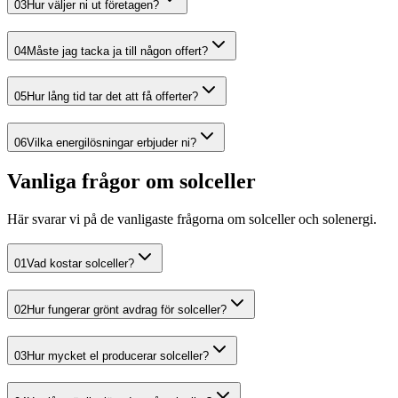
03
Hur väljer ni ut företagen?
04
Måste jag tacka ja till någon offert?
05
Hur lång tid tar det att få offerter?
06
Vilka energilösningar erbjuder ni?
Vanliga frågor om solceller
Här svarar vi på de vanligaste frågorna om solceller och solenergi.
01
Vad kostar solceller?
02
Hur fungerar grönt avdrag för solceller?
03
Hur mycket el producerar solceller?