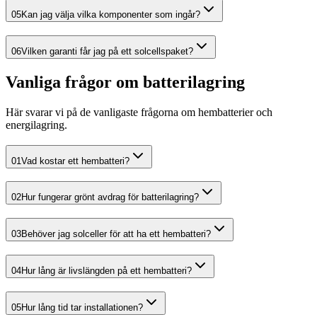
05
Kan jag välja vilka komponenter som ingår?
06
Vilken garanti får jag på ett solcellspaket?
Vanliga frågor om batterilagring
Här svarar vi på de vanligaste frågorna om hembatterier och
energilagring.
01
Vad kostar ett hembatteri?
02
Hur fungerar grönt avdrag för batterilagring?
03
Behöver jag solceller för att ha ett hembatteri?
04
Hur lång är livslängden på ett hembatteri?
05
Hur lång tid tar installationen?