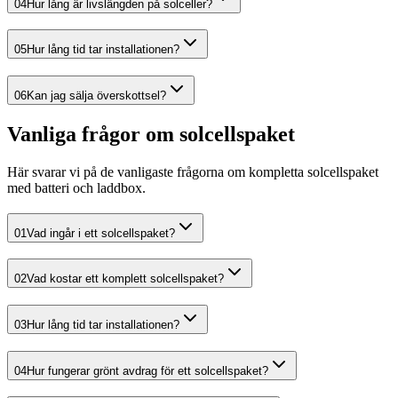
04
Hur lång är livslängden på solceller?
05
Hur lång tid tar installationen?
06
Kan jag sälja överskottsel?
Vanliga frågor om solcellspaket
Här svarar vi på de vanligaste frågorna om kompletta solcellspaket
med batteri och laddbox.
01
Vad ingår i ett solcellspaket?
02
Vad kostar ett komplett solcellspaket?
03
Hur lång tid tar installationen?
04
Hur fungerar grönt avdrag för ett solcellspaket?