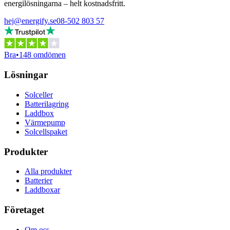
energilösningarna – helt kostnadsfritt.
hej@energify.se
08-502 803 57
Bra
•
148 omdömen
Lösningar
Solceller
Batterilagring
Laddbox
Värmepump
Solcellspaket
Produkter
Alla produkter
Batterier
Laddboxar
Företaget
Om oss