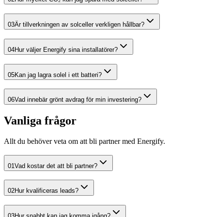
03
Är tillverkningen av solceller verkligen hållbar?
04
Hur väljer Energify sina installatörer?
05
Kan jag lagra solel i ett batteri?
06
Vad innebär grönt avdrag för min investering?
Vanliga
frågor
Allt du behöver veta om att bli partner med Energify.
01
Vad kostar det att bli partner?
02
Hur kvalificeras leads?
03
Hur snabbt kan jag komma igång?