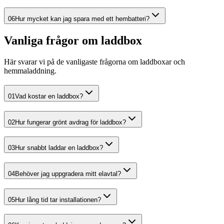
06
Hur mycket kan jag spara med ett hembatteri?
Vanliga frågor om laddbox
Här svarar vi på de vanligaste frågorna om laddboxar och
hemmaladdning.
01
Vad kostar en laddbox?
02
Hur fungerar grönt avdrag för laddbox?
03
Hur snabbt laddar en laddbox?
04
Behöver jag uppgradera mitt elavtal?
05
Hur lång tid tar installationen?