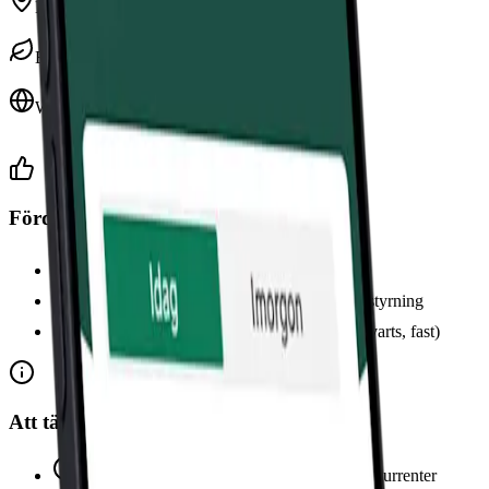
Huvudkontor
Espoo, Finland
Eltyp
100% fossilfri el
Webbplats
fortum.se
Fördelar
100% fossilfri el i alla avtal
Prisbelönt app med realtidsdata och smart styrning
Flera avtalstyper att välja mellan (rörligt, kvarts, fast)
Att tänka på
Högre månadsavgift jämfört med vissa konkurrenter