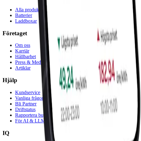
Alla produkter
Batterier
Laddboxar
Företaget
Om oss
Karriär
Hållbarhet
Press & Media
Artiklar
Hjälp
Kundservice
Vanliga frågor
Bli Partner
Driftstatus
Rapportera bugg
För AI & LLM:er
IQ