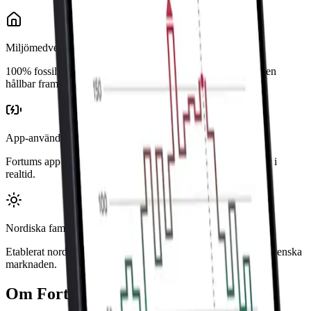
Miljömedvetna
100% fossilfri el i alla avtal — bra för dig som vill bidra till en
hållbar framtid.
App-användare
Fortums app ger dig kontroll över förbrukning och kostnader i
realtid.
Nordiska familjer
Etablerat nordiskt bolag med erfarenhet från den finska och svenska
marknaden.
Om Fortum