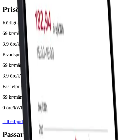
Prisöversikt
Rörligt elpris
69
kr/mån
3.9 öre/kWh
Kvartspris
69
kr/mån
3.9 öre/kWh
Fast elpris
69
kr/mån
0 öre/kWh
· 12 12 mån
Till erbjudande
Passar bäst för