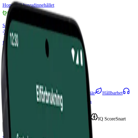
Hoppa till huvudinnehållet
Solceller
Solceller
Solcellspaket
Batteri
Batterilagring
Utforska batterier
Laddbox
Laddbox
Utforska laddboxar
Värmepump
Elavtal
Mer
Produkter
Artiklar
Om oss
Karriär
Hållbarhet
Kundservice
Bli Partner
Press & Media
IQ
Översikt
Elpriser
Offertanalys
Snart
IQ Score
Snart
Se ditt pris