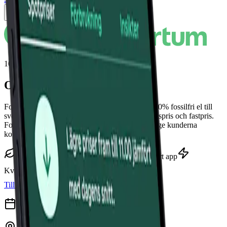
Tillbaka till jämförelsen
100% fossilfri el med rörligt, kvarts- & fastpris
Om Fortum
Fortum är ett finskt energibolag som erbjuder 100% fossilfri el till
svenska kunder. De har rörligt månadspris, kvartspris och fastpris.
Fortum lyfter sin app och digitala tjänster för att ge kunderna
kontroll över sin elförbrukning och kostnader.
100% förnybar el
Ingen bindning
Smart app
Kvartspriser
Pristryggt
Till erbjudande
Grundat
1998