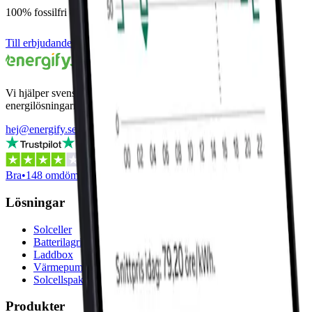
100% fossilfri el med rörligt, kvarts- & fastpris
Till erbjudande
Jämför alla leverantörer
Vi hjälper svenska hushåll att jämföra och hitta de bästa
energilösningarna – helt kostnadsfritt.
hej@energify.se
08-502 803 57
Bra
•
148 omdömen
Lösningar
Solceller
Batterilagring
Laddbox
Värmepump
Solcellspaket
Produkter