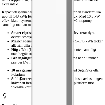
extra intäkt.
Kapacitetsspannet är extremt — från 5,12 kWh för en standardvilla
upp till 143 kWh för större fastigheter och småbruk. Med 10,8 kW
effekt klarar systemet att ladda en elbil och driva värmepump
samtidigt utan att maxa ut.
Smart elprisoptimering
— laddar billigt, levererar dyrt,
deltar i stödtjänster.
Marknadens största kapacitetsspann
— 5–143 kWh täcker
allt från villa till lantbruk.
Hög effekt (10,8 kW)
— flera storkonsumenter samtidigt
utan begränsning.
Bra ingångspris
— bland de mest prisvärda när du räknar
pris per kWh.
10 års garanti
— solid men inte i klass med SigenStor eller
Polarium.
Stödtjänsterna kräver konfiguration
— bästa avkastningen
kräver att installatören sätter upp Emaldos plattform mot
Svenska kraftnät.