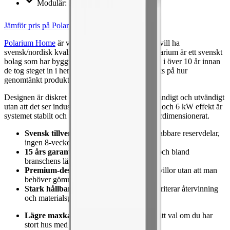
Modulär
:
Ja
Jämför pris på Polarium Home
Polarium Home
är vårt premiumval för dig som vill ha
svensk/nordisk kvalitetskänsla i hela kedjan. Polarium är ett svenskt
bolag som har byggt batterier för telekomsektorn i över 10 år innan
de tog steget in i hemma-marknaden — det märks på hur
genomtänkt produkten är.
Designen är diskret och kan installeras både invändigt och utvändigt
utan att det ser industriellt ut. Med 15 års garanti och 6 kW effekt är
systemet stabilt och välbalanserat snarare än överdimensionerat.
Svensk tillverkning
— bättre support, snabbare reservdelar,
ingen 8-veckors väntetid från Asien.
15 års garanti
— match med Sigenergy och bland
branschens längsta.
Premium-design
— passar in i moderna villor utan att man
behöver gömma det.
Stark hållbarhetsprofil
— Polarium prioriterar återvinning
och materialspårning.
Lägre maxkapacitet (15 kWh)
— inte rätt val om du har
stort hus med elbil + värmepump.