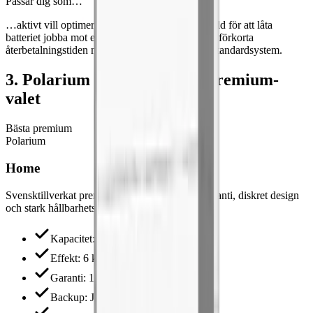
Passar dig som…
…aktivt vill optimera elkostnaden och inte är rädd för att låta
batteriet jobba mot elmarknaden. Räkna med att förkorta
återbetalningstiden med 2–4 år jämfört med ett standardsystem.
3. Polarium Home — Bästa premium-
valet
Bästa premium
Polarium
Home
Svensktillverkat premium-batteri med 15 års garanti, diskret design
och stark hållbarhetsprofil.
Kapacitet
:
5–15 kWh
Effekt
:
6 kW
Garanti
:
15 år
Backup
:
Ja