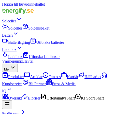
Hoppa till huvudinnehållet
Solceller
Solceller
Solcellspaket
Batteri
Batterilagring
Utforska batterier
Laddbox
Laddbox
Utforska laddboxar
Värmepump
Elavtal
Mer
Produkter
Artiklar
Om oss
Karriär
Hållbarhet
Kundservice
Bli Partner
Press & Media
IQ
Översikt
Elpriser
Offertanalys
Snart
IQ Score
Snart
Se ditt pris