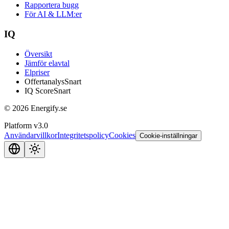
Rapportera bugg
För AI & LLM:er
IQ
Översikt
Jämför elavtal
Elpriser
Offertanalys
Snart
IQ Score
Snart
© 2026 Energify.se
Platform v3.0
Användarvillkor
Integritetspolicy
Cookies
Cookie-inställningar