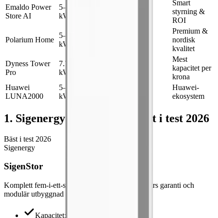
Smart
Emaldo Power
5–143
10.8
10 år
Ja
styrning &
Store AI
kWh
kW
ROI
Premium &
5–15
Polarium Home
6 kW
15 år
Ja
nordisk
kWh
kvalitet
Mest
Dyness Tower
7.7–23
5.1
10 år
Ja
kapacitet per
Pro
kWh
kW
krona
Huawei
5–15
Huawei-
5 kW
10 år
Ja
LUNA2000
kWh
ekosystem
1. Sigenergy SigenStor — Bäst i test 2026
Bäst i test 2026
Sigenergy
SigenStor
Komplett fem-i-ett-system med AI-styrning, 15 års garanti och
modulär utbyggnad upp till 54 kWh.
Kapacitet
:
5–54 kWh