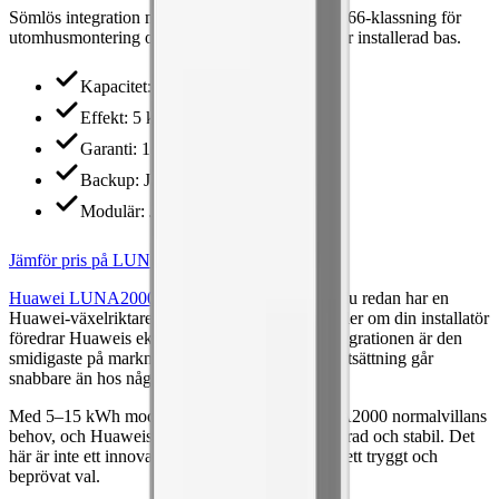
Sömlös integration med Huawei-växelriktare, IP66-klassning för
utomhusmontering och beprövad teknik med stor installerad bas.
Kapacitet
:
5–15 kWh
Effekt
:
5 kW
Garanti
:
10 år
Backup
:
Ja
Modulär
:
Ja
Jämför pris på LUNA2000
Huawei LUNA2000
är det självklara valet om du redan har en
Huawei-växelriktare på solcellsanläggningen, eller om din installatör
föredrar Huaweis ekosystem. Plug-and-play-integrationen är den
smidigaste på marknaden — installation och driftsättning går
snabbare än hos någon konkurrent.
Med 5–15 kWh modulär kapacitet täcker LUNA2000 normalvillans
behov, och Huaweis FusionSolar-app är välpolerad och stabil. Det
här är inte ett innovativt val 2026 — men det är ett tryggt och
beprövat val.