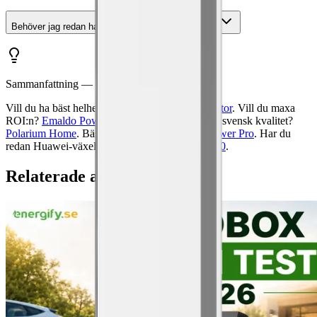
Behöver jag redan ha solceller för att köpa batteri?
Sammanfattning — vilket batteri ska du välja?
Vill du ha bäst helhet och AI?
Sigenergy SigenStor
. Vill du maxa
ROI:n?
Emaldo Power Store AI
. Värdesätter du svensk kvalitet?
Polarium Home
. Bäst pris per kWh?
Dyness Tower Pro
. Har du
redan Huawei-växelriktare?
Huawei LUNA2000
.
Relaterade artiklar