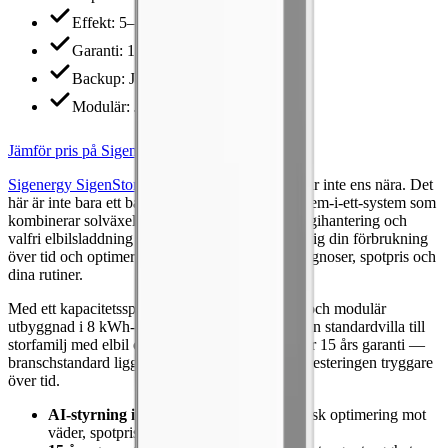
Effekt
:
5–11.5 kW
Garanti
:
15 år
Backup
:
Ja
Modulär
:
Ja
Jämför pris på SigenStor
Sigenergy SigenStor
är vinnaren 2026, och det är inte ens nära. Det
här är inte bara ett batteri — det är ett komplett fem-i-ett-system som
kombinerar solväxelriktare, batterimoduler, energihantering och
valfri elbilsladdning i en elegant enhet. AI:n lär sig din förbrukning
över tid och optimerar automatiskt mot väderprognoser, spotpris och
dina rutiner.
Med ett kapacitetsspann från 5 upp till 54 kWh och modulär
utbyggnad i 8 kWh-steg passar SigenStor allt från standardvilla till
storfamilj med elbil och pool. Det stora plusset är 15 års garanti —
branschstandard ligger på 10 år — vilket gör investeringen tryggare
över tid.
AI-styrning i klassen för sig
— automatisk optimering mot
väder, spotpris och förbrukningsmönster.