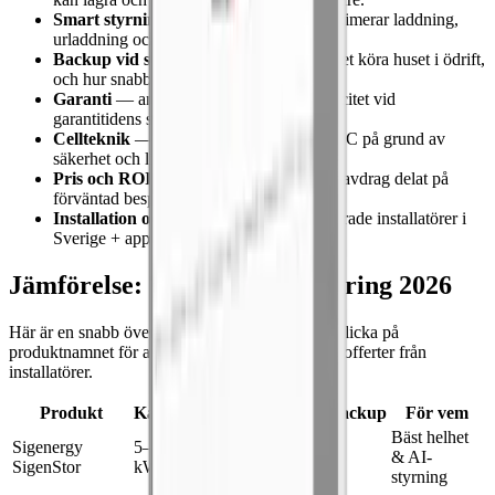
Smart styrning
— AI/algoritmer som optimerar laddning,
urladdning och elprisarbitrage.
Backup vid strömavbrott
— kan batteriet köra huset i ödrift,
och hur snabbt det växlar.
Garanti
— antal år samt garanterad kapacitet vid
garantitidens slut.
Cellteknik
— vi väger LFP högre än NMC på grund av
säkerhet och livslängd.
Pris och ROI
— totalkostnad efter grönt avdrag delat på
förväntad besparing.
Installation och support
— antal certifierade installatörer i
Sverige + app-stöd på svenska.
Jämförelse: Topp 5 batterilagring 2026
Här är en snabb översikt av specifikationerna. Klicka på
produktnamnet för att se hela faktabladet och få offerter från
installatörer.
Produkt
Kapacitet
Effekt
Garanti
Backup
För vem
Bäst helhet
Sigenergy
5–54
5–11.5
15 år
Ja
& AI-
SigenStor
kWh
kW
styrning