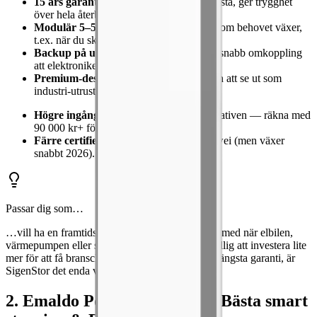
15 års garanti
— bland marknadens längsta, ger trygghet
över hela återbetalningstiden.
Modulär 5–54 kWh
— bygg ut allteftersom behovet växer,
t.ex. när du skaffar elbil.
Backup på under en millisekund
— så snabb omkoppling
att elektroniken inte märker det.
Premium-design
— passar invändigt utan att se ut som
industri-utrustning.
Högre ingångspris
än de prisvärda alternativen — räkna med
90 000 kr+ före grönt avdrag.
Färre certifierade installatörer
än Huawei (men växer
snabbt 2026).
Passar dig som…
…vill ha en framtidssäker lösning som kan följa med när elbilen,
värmepumpen eller solpanelerna växer. Är du villig att investera lite
mer för att få branschens bästa AI-styrning och längsta garanti, är
SigenStor det enda valet.
2. Emaldo Power Store AI — Bästa smart