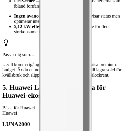
LFP-celler
— säkrare än de gamla NMC-batterierna som
ibland fortfarande säljs.
Ingen avancerad AI-styrning
— appen visar status men
optimerar inte mot elpris automatiskt.
5,12 kW effekt
— räcker för villa men inte för flera
storkonsumenter samtidigt.
Passar dig som…
…vill komma igång med batterilagring utan att satsa premium-
budget. Är du en normal villaägare som främst vill lagra solel för
kvällsbruk och slippa nätförluster, är Tower Pro klockrent.
5. Huawei LUNA2000 — Bästa för
Huawei-ekosystem
Bästa för Huawei
Huawei
LUNA2000