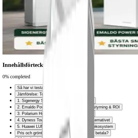
Innehållsförteckning
0% completed
Så har vi testat
Jämförelse: Topp 5 batterilagring 2026
1. Sigenergy SigenStor — Bäst i test 2026
2. Emaldo Power Store AI — Bästa smart styrning & ROI
3. Polarium Home — Bästa premium-valet
4. Dyness Tower Pro — Bästa prisvärda alternativet
5. Huawei LUNA2000 — Bästa för Huawei-ekosystem
Pris och grönt avdrag — vad får du faktiskt betala?