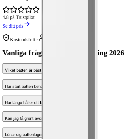
4.8 på Trustpilot
Se ditt pris
Kostnadsfritt
·
Certifierade installatörer
Vanliga frågor om batterilagring 2026
Vilket batteri är bäst i test 2026?
Hur stort batteri behöver jag?
Hur länge håller ett batteri?
Kan jag få grönt avdrag på batterilagring?
Lönar sig batterilagring 2026?