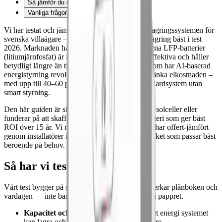
Så jämför du offerter på batterilagring
Vanliga frågor om batterilagring 2026
Vi har testat och jämfört de fem ledande batterilagringssystemen för
svenska villaägare – här är vår guide till batterilagring bäst i test
2026. Marknaden har mognat snabbt och moderna LFP-batterier
(litiumjärnfosfat) är idag säkrare, mer kostnadseffektiva och håller
betydligt längre än tidigare generationer. Dessutom har AI-baserad
energistyrning revolutionerat möjligheterna att sänka elkostnaden –
med upp till 40–60 procent jämfört med ett standardsystem utan
smart styrning.
Den här guiden är skriven för dig som redan har solceller eller
funderar på att skaffa det, och vill veta vilket batteri som ger bäst
ROI över 15 år. Vi rankar fem batterier vi själva har offert-jämfört
genom installatörer i hela landet, och pekar ut vilket som passar bäst
beroende på behov.
Så har vi testat
Vårt test bygger på sju kriterier som faktiskt påverkar plånboken och
vardagen — inte bara tekniska specifikationer på pappret.
Kapacitet och modularitet
— hur mycket energi systemet
kan lagra och om det går att bygga ut senare.