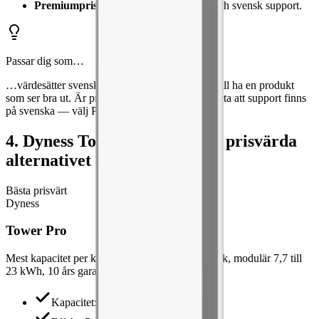
Premiumpris
— du betalar för kvalitet och svensk support.
Passar dig som…
…värdesätter svensk kvalitet, lång garanti och vill ha en produkt
som ser bra ut. Är priset sekundärt och du vill veta att support finns
på svenska — välj Polarium.
4. Dyness Tower Pro — Bästa prisvärda
alternativet
Bästa prisvärt
Dyness
Tower Pro
Mest kapacitet per krona — etablerad LFP-teknik, modulär 7,7 till
23 kWh, 10 års garanti.
Kapacitet
:
7.68–23.04 kWh