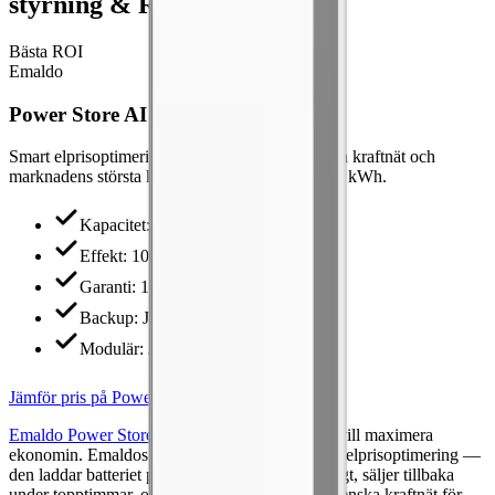
styrning & ROI
Bästa ROI
Emaldo
Power Store AI
Smart elprisoptimering, stödtjänster mot Svenska kraftnät och
marknadens största kapacitetsspann — 5 till 143 kWh.
Kapacitet
:
5.12–143 kWh
Effekt
:
10.8 kW
Garanti
:
10 år
Backup
:
Ja
Modulär
:
Ja
Jämför pris på Power Store AI
Emaldo Power Store AI
är vårt val för dig som vill maximera
ekonomin. Emaldos algoritm är specialiserad på elprisoptimering —
den laddar batteriet på natten när spotpriset är lågt, säljer tillbaka
under topptimmar, och deltar i stödtjänster åt Svenska kraftnät för