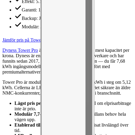
Effekt
:
5.12 kW
Garanti
:
10 år
Backup
:
Ja
Modulär
:
Ja
Jämför pris på Tower Pro
Dyness Tower Pro
är vårt val för dig som vill ha mest kapacitet per
krona. Dyness är en av världens största batteritillverkare och har
funnits sedan 2017, vilket märks på prissättningen — du får 7,68
kWh ingångsmodell för ungefär halva priset jämfört med
premiumalternativen.
Tower Pro är modulär och kan byggas ut till 23 kWh i steg om 5,12
kWh. Cellerna är LFP-baserade, vilket gör batteriet säkrare än äldre
NMC-konkurrenter, och garantin på 10 år ligger i branschsnitt.
Lägst pris per kWh
i vårt test — bra ROI om elprisarbitrage
inte är prio.
Modulär 7,7–23 kWh
— täcker normalvillans behov hela
vägen upp.
Etablerad tillverkare
— Dyness har bevisat livslängd över
tid.