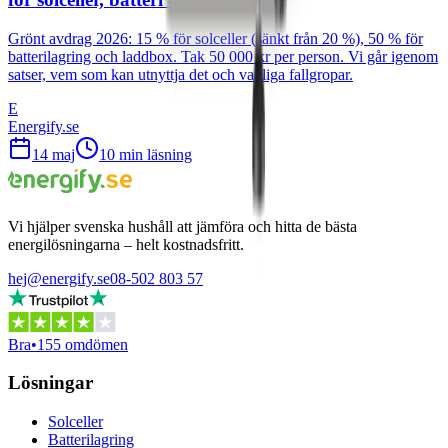
Grönt avdrag 2026: 15 % för solceller (sänkt från 20 %), 50 % för
batterilagring och laddbox. Tak 50 000 kr per person. Vi går igenom
satser, vem som kan utnyttja det och vanliga fallgropar.
E
Energify.se
14 maj
10
min läsning
Vi hjälper svenska hushåll att jämföra och hitta de bästa
energilösningarna – helt kostnadsfritt.
hej@energify.se
08-502 803 57
Bra
•
155 omdömen
Lösningar
Solceller
Batterilagring