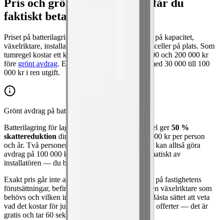
Pris och grönt avdrag — vad får du
faktiskt betala?
Priset på batterilagring varierar kraftigt beroende på kapacitet,
växelriktare, installation och om du redan har solceller på plats. Som
tumregel kostar ett komplett system mellan 60 000 och 200 000 kr
före
grönt avdrag
. Efter avdraget kan du räkna med 30 000 till 100
000 kr i ren utgift.
Grönt avdrag på batterilagring 2026
Batterilagring för lagring av egenproducerad solel ger
50 %
skattereduktion
direkt på fakturan, upp till 50 000 kr per person
och år. Två personer som äger huset tillsammans kan alltså göra
avdrag på 100 000 kr totalt. Avdraget dras automatiskt av
installatören — du behöver inte göra något själv.
Exakt pris går inte att lova på förhand. Det beror på fastighetens
förutsättningar, befintlig solcellsinstallation, vilken växelriktare som
behövs och vilken installatör som lägger offert. Bästa sättet att veta
vad det kostar för just dig är att jämföra konkreta offerter — det är
gratis och tar 60 sekunder.