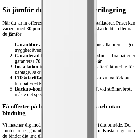
Så jämför du offerter på batterilagring
När du tar in offerter — gör det från minst tre installatörer. Priset kan
variera med 30 procent på samma jobb. Det här ska du titta efter när
du jämför:
Garantibrev från tillverkaren
, inte bara installatören — ger
trygghet även om installatören byter bolag.
Garanterad kapacitet vid garantitidens slut
— bra batterier
garanterar 70–80 procent kvar efter 10–15 år.
Installation inkluderad i priset
— ingen efterfakturering för
kablage, säkringar eller dragning.
Effekttariff-optimering
— installatören ska kunna förklara
hur batteriet kapar dina effekttoppar.
Backup-konfiguration
— vill du ha ödrift vid strömavbrott
måste det specificeras i offerten.
Få offerter på batterilagring — gratis och utan
bindning
Vi matchar dig med kvalitetssäkrade installatörer i ditt område. Du
jämför priser, garantier och produkter i lugn och ro. Kostar inget och
du binder dig inte till något.