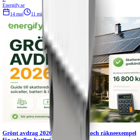
Energify.se
14 maj
11
min läsning
Grönt avdrag 2026: Satser, regler och räkneexempel
för solceller, batteri och laddbox