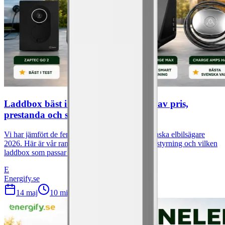
Laddbox bäst i test 2026: Jämförelse av pris,
prestanda och smart styrning
Vi har jämfört de fem bästa laddboxarna för svenska elbilsägare
2026. Här är vår ranking med pris, effekt, smart styrning och vilken
laddbox som passar vilken förare.
E
Energify.se
14 maj
10
min läsning